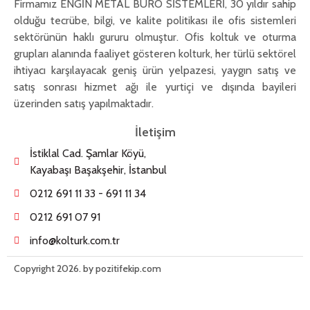
Firmamız ENGİN METAL BÜRO SİSTEMLERİ, 30 yıldır sahip
olduğu tecrübe, bilgi, ve kalite politikası ile ofis sistemleri
sektörünün haklı gururu olmuştur. Ofis koltuk ve oturma
grupları alanında faaliyet gösteren kolturk, her türlü sektörel
ihtiyacı karşılayacak geniş ürün yelpazesi, yaygın satış ve
satış sonrası hizmet ağı ile yurtiçi ve dışında bayileri
üzerinden satış yapılmaktadır.
İletişim
İstiklal Cad. Şamlar Köyü,
Kayabaşı Başakşehir, İstanbul
0212 691 11 33 - 691 11 34
0212 691 07 91
info@kolturk.com.tr
Copyright 2026. by pozitifekip.com